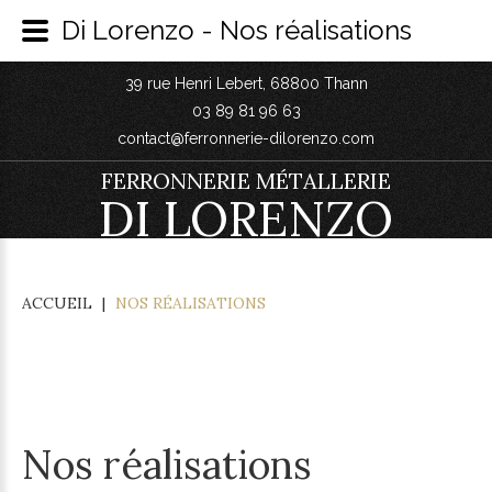
Di Lorenzo - Nos réalisations
39 rue Henri Lebert, 68800 Thann
03 89 81 96 63
contact@ferronnerie-dilorenzo.com
FERRONNERIE MÉTALLERIE
DI LORENZO
ACCUEIL
|
NOS RÉALISATIONS
Nos réalisations