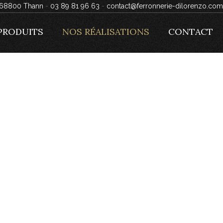
, 68800 Thann
-
03 89 81 96 63
-
contact@ferronnerie-dilorenzo.com
PRODUITS
NOS RÉALISATIONS
CONTACT