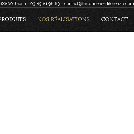
, 68800 Thann
-
03 89 81 96 63
-
contact@ferronnerie-dilorenzo.com
PRODUITS
NOS RÉALISATIONS
CONTACT