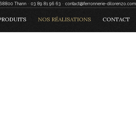
, 68800 Thann
-
03 89 81 96 63
-
contact@ferronnerie-dilorenzo.com
PRODUITS
NOS RÉALISATIONS
CONTACT