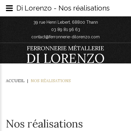
Di Lorenzo - Nos réalisations
39 rue Henri Lebert, 68800 Thann
03 89 81 96 63
contact@ferronnerie-dilorenzo.com
FERRONNERIE MÉTALLERIE
DI LORENZO
ACCUEIL
|
NOS RÉALISATIONS
Nos réalisations