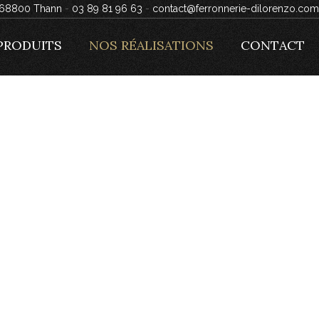
, 68800 Thann
-
03 89 81 96 63
-
contact@ferronnerie-dilorenzo.com
PRODUITS
NOS RÉALISATIONS
CONTACT