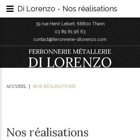
Di Lorenzo - Nos réalisations
39 rue Henri Lebert, 68800 Thann
03 89 81 96 63
contact@ferronnerie-dilorenzo.com
FERRONNERIE MÉTALLERIE
DI LORENZO
ACCUEIL
|
NOS RÉALISATIONS
Nos réalisations