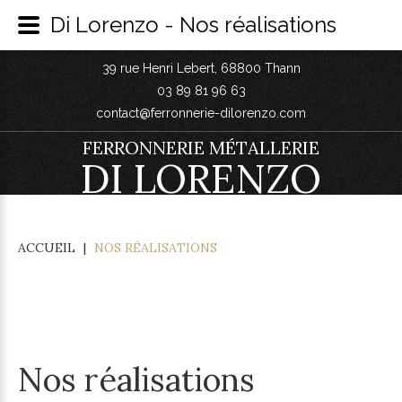
Di Lorenzo - Nos réalisations
39 rue Henri Lebert, 68800 Thann
03 89 81 96 63
contact@ferronnerie-dilorenzo.com
FERRONNERIE MÉTALLERIE
DI LORENZO
ACCUEIL
|
NOS RÉALISATIONS
Nos réalisations