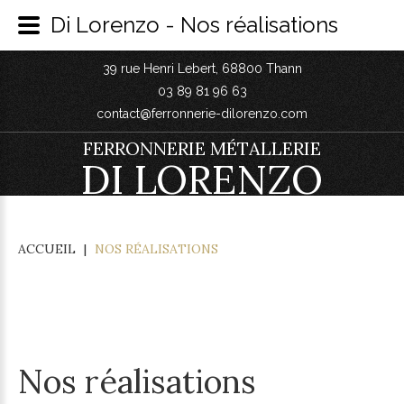
Di Lorenzo - Nos réalisations
39 rue Henri Lebert, 68800 Thann
03 89 81 96 63
contact@ferronnerie-dilorenzo.com
FERRONNERIE MÉTALLERIE
DI LORENZO
ACCUEIL
|
NOS RÉALISATIONS
Nos réalisations