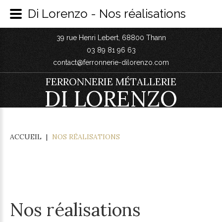
Di Lorenzo - Nos réalisations
39 rue Henri Lebert, 68800 Thann
03 89 81 96 63
contact@ferronnerie-dilorenzo.com
FERRONNERIE MÉTALLERIE
DI LORENZO
ACCUEIL
|
NOS RÉALISATIONS
Nos réalisations