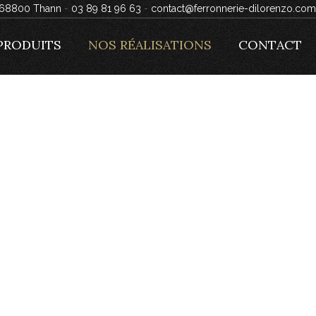
, 68800 Thann
-
03 89 81 96 63
-
contact@ferronnerie-dilorenzo.com
PRODUITS
NOS RÉALISATIONS
CONTACT